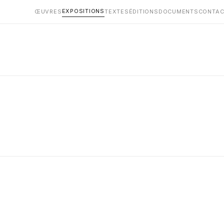
EXPOSITIONS
ŒUVRES
TEXTES
ÉDITIONS
DOCUMENTS
CONTAC