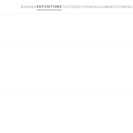
EXPOSITIONS
ŒUVRES
TEXTES
ÉDITIONS
DOCUMENTS
CONTAC